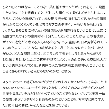
ひとつひとつはなんてことのない貼り紙やサインだが、それをそこに設置
した人物のことを想像すると、どれも人間くさくて愛らしく感じられる。も
ちろん、こういう洗練されていない貼り紙を追加することで、かえって情報
がわかりにくくなっていると考えるプロのデザイナーもいるかもしれな
い。また、あちこちに思い思いの貼り紙が追加されるということは、正式に
設置されたサインの案内が不十分だったということだから、この現状はデ
ザインの敗北だと考える人もいるだろう。でも、空間は、日々更新されてい
くものだ。ここにこんな貼り紙があるということは、なにかに気づいた人
がいた。どんな問題に気づいてこういう工夫をしようと思ったんだろう…
と想像すると、駅はただの移動経路ではなく、人の血の通った空間なんだ
という感覚がわいてくる。名古屋の人たちの創意工夫精神が、こういうと
ころにあらわれているんじゃないのかな、と思う。
スタイリッシュで格好いいのがデザインのすべてかというと、そんなことは
ない。かといって、ユーザビリティとか使いやすさのためのデザインという
言葉も見るが、それだけがすべてということでもない。ダサさと表裏一体
の愛着、そういうデザインもあるのかなということを、名古屋に来て学ん
だ。10年目の春に、今そんなことを感じている。