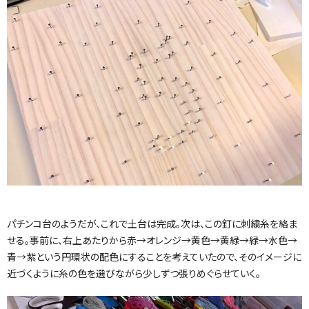
パチンコ台のようだが、これで土台は完成。次は、この釘に刺繍糸を絡ま
せる。事前に、右上あたりから赤→オレンジ→黄色→黄緑→緑→水色→
青→紫という円環状の配色にすることを考えていたので、そのイメージに
近づくように糸の色を選びながら少しずつ張りめぐらせていく。