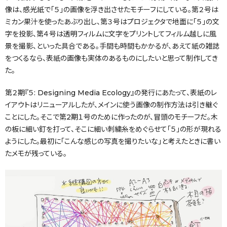
像は、感光紙で「５」の画像を浮き出させたモチーフにしている。第２号は
ミカン果汁を使ったあぶり出し、第３号はプロジェクタで地面に「５」の文
字を投影、第４号は透明フィルムに文字をプリントしてフィルム越しに風
景を撮影、といった具合である。手間も時間もかかるが、あえて紙の雑誌
をつくるなら、表紙の画像も実体のあるものにしたいと思って制作してき
た。
第２期『５: Designing Media Ecology』の発行にあたって、表紙のレ
イアウトはリニューアルしたが、メインに使う画像の制作方法は引き継ぐ
ことにした。そこで第2期１号のために作ったのが、冒頭のモチーフだ。木
の板に細い釘を打って、そこに細い刺繍糸をめぐらせて「５」の形が現れる
ようにした。最初に「こんな感じの写真を撮りたいな」と考えたときに書い
たメモが残っている。